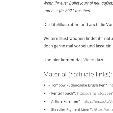
Wenn ihr euer Bullet Journal neu aufset
und
hier
für 2021 ansehen.
Die Titelillustration und auch die Vo
Weitere Illustrationen findet ihr nat
doch gerne mal vorbei und lasst ein
Und hier kommt das
Video
dazu.
Material (*affiliate links):
– Tombow Fudenosuke Brush Pen*:
ht
– Pentel Touch*:
https://amzn.to/3oseYiA
– Artline Fineliner*:
https://amzn.to/3jm
– Staedler Pigment Liner*:
https://amzn