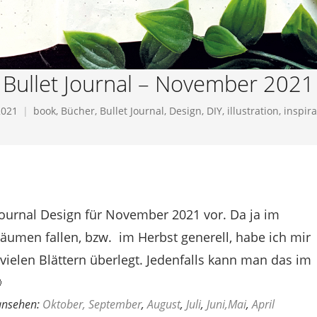
Bullet Journal – November 2021
2021
book
,
Bücher
,
Bullet Journal
,
Design
,
DIY
,
illustration
,
inspira
 Journal Design für November 2021 vor. Da ja im
umen fallen, bzw. im Herbst generell, habe ich mir
vielen Blättern überlegt. Jedenfalls kann man das im

 ansehen:
Oktober,
September
,
August
,
Juli
,
Juni,
Mai
,
April