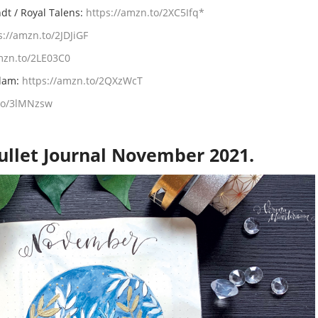
dt / Royal Talens:
https://amzn.to/2XC5Ifq*​​​
://amzn.to/2JDJiGF​​​
zn.to/2LE03C0​​​
rdam:
https://amzn.to/2QXzWcT​
.to/3lMNzsw
ullet Journal November 2021.