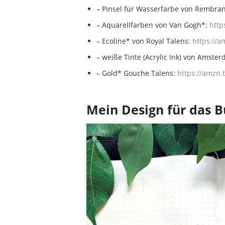
– Pinsel für Wasserfarbe von Rembran
– Aquarellfarben von Van Gogh*:
https
– Ecoline* von Royal Talens:
https://am
– weiße Tinte (Acrylic Ink) von Amste
– Gold* Gouche Talens:
https://amzn
Mein Design für das B