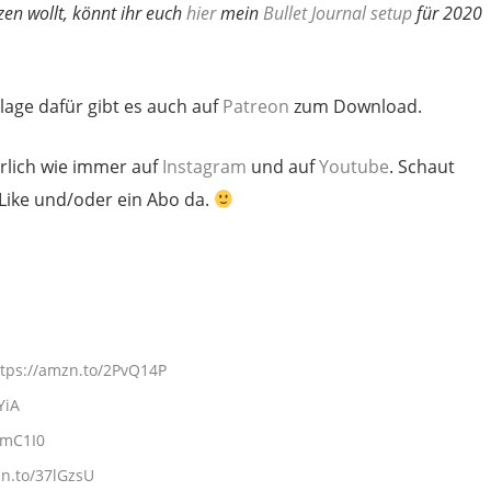
zen wollt, könnt ihr euch
hier
mein
Bullet Journal setup
für 2020
rlage dafür gibt es auch auf
Patreon
zum Download.
ürlich wie immer auf
Instagram
und auf
Youtube
. Schaut
 Like und/oder ein Abo da.
tps://amzn.to/2PvQ14P​​​
​​​
C1I0​​​
.to/37lGzsU​​​