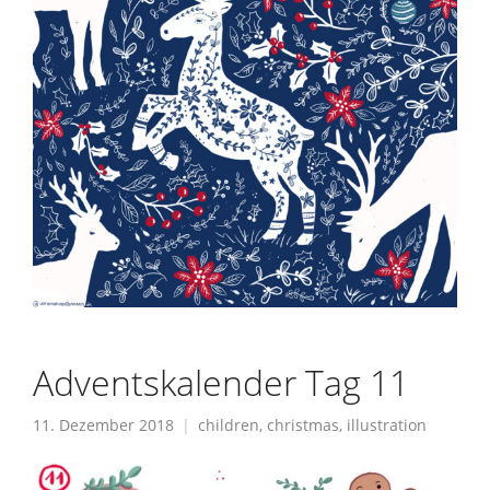
Adventskalender Tag 11
11. Dezember 2018
children
,
christmas
,
illustration