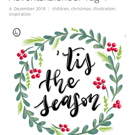
4. Dezember 2018
children
,
christmas
,
illustration
,
inspiration