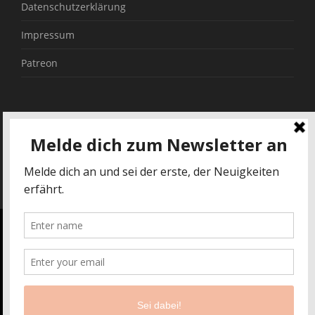
Datenschutzerklärung
Impressum
Patreon
Hier kannst du mich unterstützen. Vielen Dank!
Buy me a coffee! Hi, ich hoffe, dir haben die
Illustrationen und Texte gefallen.
Buy me a coffee!
Diese Website verwendet Cookies. Durch die Verwendung der
Website stimmst du der Erfassung von Informationen durch
Cookies auf und außerhalb von verenamuenstermann.de /
moreconfetti.de (externe Verlinkungen) sowie der
Datenschutzerklärung dieser Website zu. Auf diesem Blog
werden Links zu Sozialen Medien, anderen Webseiten oder
© 2026
verenamuenstermann
All Rights Reserved.
Youtube Videos verwendet.