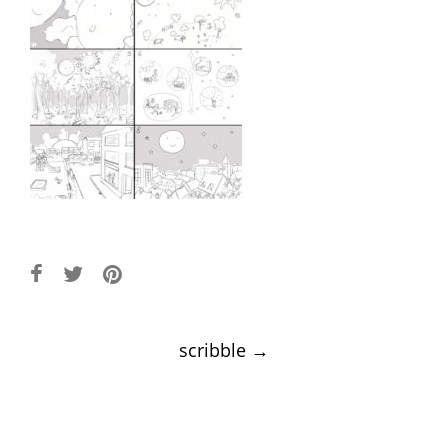
Post
scribble
→
navigation