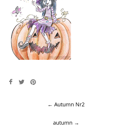
Post
←
Autumn Nr2
navigation
autumn
→